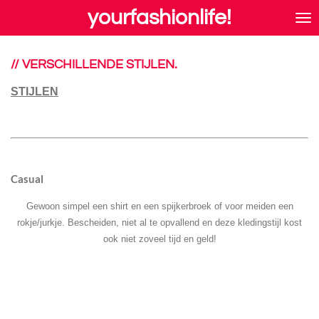
yourfashionlife!
Ga
direct
naar
de
// VERSCHILLENDE STIJLEN.
hoofdinhoud
STIJLEN
Casual
Gewoon simpel een shirt en een spijkerbroek of voor meiden een
rokje/jurkje. Bescheiden, niet al te opvallend en deze kledingstijl kost
ook niet zoveel tijd en geld!